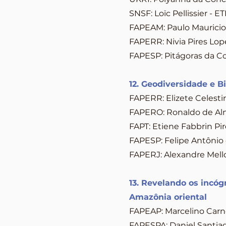
SNSF: Loïc Pellissier - E
FAPEAM: Paulo Mauricio 
FAPERR: Nivia Pires Lop
FAPESP: Pitágoras da Co
12. Geodiversidade e B
FAPERR: Elizete Celest
FAPERO: Ronaldo de Alm
FAPT: Etiene Fabbrin Pir
FAPESP: Felipe Antônio 
FAPERJ: Alexandre Mello 
13. Revelando os incógn
Amazônia oriental
FAPEAP: Marcelino Car
FAPESPA: Daniel Santia