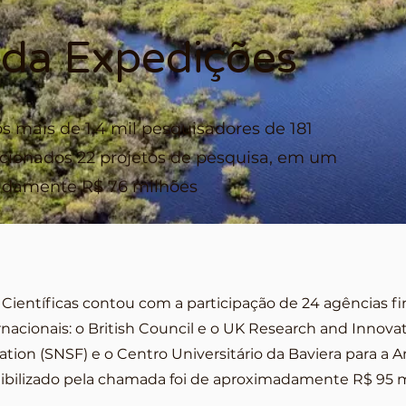
da Expedições
 mais de 1,4 mil pesquisadores de 181
lecionados 22 projetos de pesquisa, em um
adamente R$ 76 milhões
entíficas contou com a participação de 24 agências fin
nacionais: o British Council e o UK Research and Innovat
ion (SNSF) e o Centro Universitário da Baviera para a Am
nibilizado pela chamada foi de aproximadamente R$ 95 