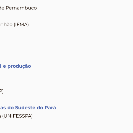
l de Pernambuco
anhão (IFMA)
al e produção
P)
nas do Sudeste do Pará
á (UNIFESSPA)