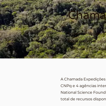
Chama
Foram mobilizados
instituições e se
valor de aproxim
A Chamada Expedições Ci
CNPq e 4 agências inter
National Science Foundat
total de recursos dispo