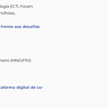
logia (ICT). Foram
milhões.
 frente aos desafios
aneiro (MN/UFRJ)
taforma digital de co-