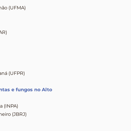
nhão (UFMA)
AR)
raná (UFPR)
ntas e fungos no Alto
a (INPA)
neiro (JBRJ)