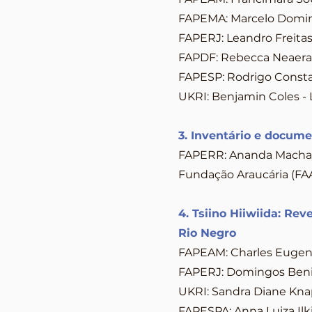
FAPEMA: Marcelo Domin
FAPERJ: Leandro Freitas
FAPDF: Rebecca Neaera 
FAPESP: Rodrigo Consta
UKRI: Benjamin Coles - 
3. Inventário e docum
FAPERR: Ananda Machad
Fundação Araucária (FAA
4. Tsiino Hiiwiida: Re
Rio Negro
FAPEAM: Charles Eugene
FAPERJ: Domingos Benici
UKRI: Sandra Diane Kna
FAPESPA: Anna Luiza Il