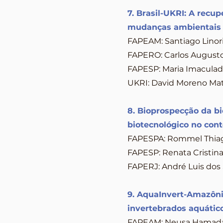
7. Brasil-UKRI: A recu
mudanças ambientais
FAPEAM: Santiago Linor
FAPERO: Carlos Augusto
FAPESP: Maria Imaculada
UKRI: David Moreno Mate
8. Bioprospecção da b
biotecnológico no con
FAPESPA: Rommel Thiago
FAPESP: Renata Cristina
FAPERJ: André Luis dos 
9. AquaInvert-Amazônia
invertebrados aquátic
FAPEAM: Neusa Hamada -