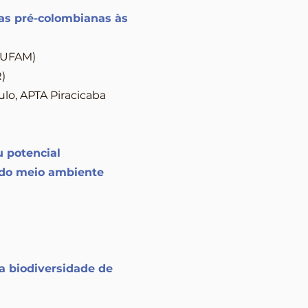
eas pré-colombianas às
 (UFAM)
)
ulo, APTA Piracicaba
 potencial
 do meio ambiente
a biodiversidade de