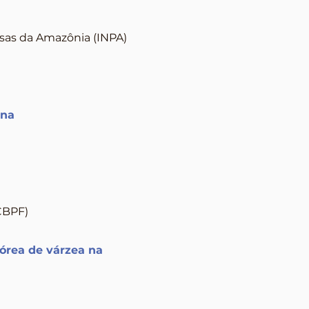
isas da Amazônia (INPA)
ana
(CBPF)
bórea de várzea na