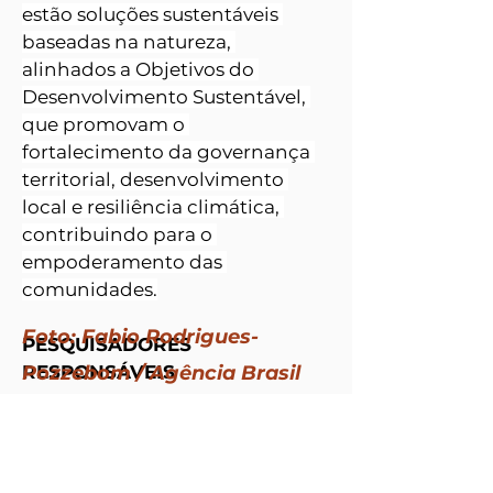
estão soluções sustentáveis 
baseadas na natureza, 
alinhados a Objetivos do 
Desenvolvimento Sustentável, 
que promovam o 
fortalecimento da governança 
territorial, desenvolvimento 
local e resiliência climática, 
contribuindo para o 
empoderamento das 
comunidades.
Foto: Fabio Rodrigues-
PESQUISADORES 
RESPONSÁVEIS 
Pozzebom / Agência Brasil
FAPERO: João Gilberto de Souza 
Ribeiro - Universidade Federal 
de Rondônia (UNIR)