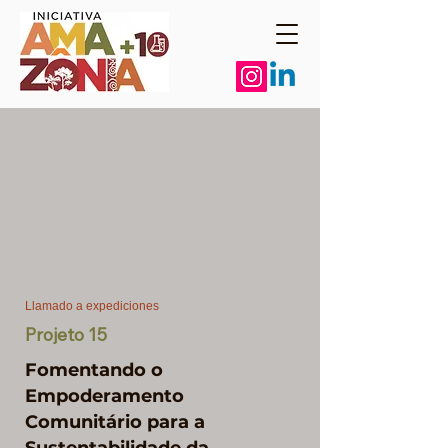
Llamado a expediciones
Projeto 15
Fomentando o
Empoderamento
Comunitário para a