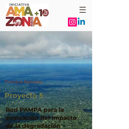
Primera llamada
Proyecto 5
Red PAMPA para la
evaluación del impacto
de la degradación