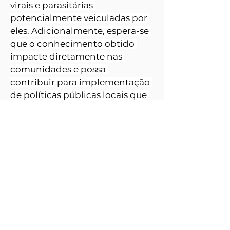
virais e parasitárias 
potencialmente veiculadas por 
eles. Adicionalmente, espera-se 
que o conhecimento obtido 
impacte diretamente nas 
comunidades e possa 
contribuir para implementação 
de políticas públicas locais que 
visem a saúde única.
Photo: Fabio Rodrigues-
PESQUISADORES 
Pozzebom / Agência Brasil
RESPONSÁVEIS 
FAPAC: Cíntia Daudt - 
Universidade Federal do Acre 
(UFAC)
FAPERGS: Cláudio Wageck 
Canal - Universidade Federal do 