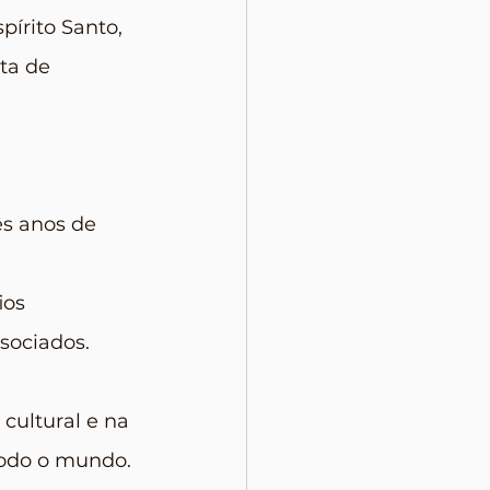
írito Santo, 
ta de 
s anos de 
 
ios 
ssociados.
cultural e na 
todo o mundo. 