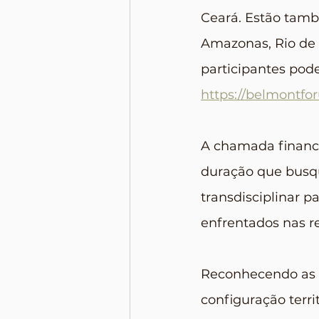
Ceará. Estão tamb
Amazonas, Rio de J
participantes pod
https://belmontfo
A chamada financi
duração que busq
transdisciplinar p
enfrentados nas re
Reconhecendo as di
configuração terri