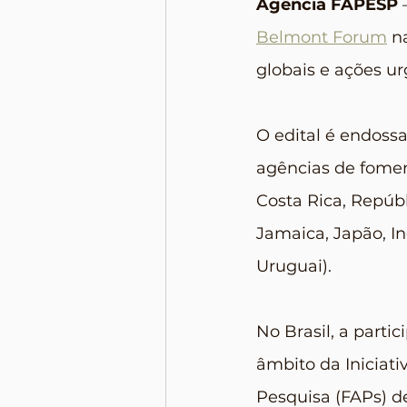
Agência FAPESP
 
Belmont Forum
 n
globais e ações ur
O edital é endossa
agências de foment
Costa Rica, Repúb
Jamaica, Japão, I
Uruguai).
No Brasil, a parti
âmbito da Iniciat
Pesquisa (FAPs) de