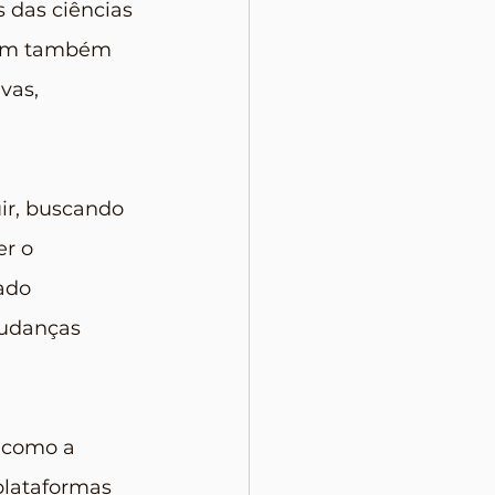
 das ciências 
evem também 
vas, 
ir, buscando 
r o 
ado 
Mudanças 
 como a 
plataformas 