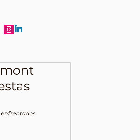
lmont
estas
 enfrentados 