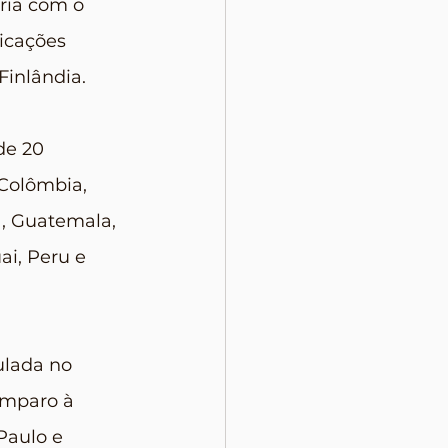
ria com o 
icações 
Finlândia.
de 20 
 Colômbia, 
, Guatemala, 
i, Peru e 
ulada no 
Amparo à 
Paulo e 