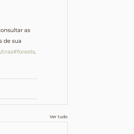
onsultar as 
s de sua 
/cras#forests
.
Ver tudo