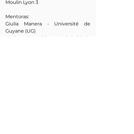
Moulin Lyon 3
Mentoras:
Giulia Manera - Université de 
Guyane (UG)
Marion Brepohl - Universidade 
Federal do Paraná (UFPR)
Roseli Boschilia - Universidade 
Federal do Paraná (UFPR)
Alice Pantel - Université Jean 
Moulin Lyon 3
Sociobioeconomia e 
Biodiversidade na Pan-
Amazônia Oriental
Pesquisadoras principais:
Hervé Louis Ghislain Rogez - 
Universidade Federal do Pará 