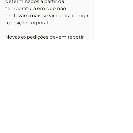
determinados a partir da 
temperatura em que não 
tentavam mais se virar para corrigir 
a posição corporal.
Novas expedições devem repetir 
os procedimentos em outras 
regiões amazônicas. Nos 
laboratórios das instituições, serão 
analisados dados genéticos e da 
expressão de proteínas ligadas ao 
choque termal, entre outros 
fatores. As informações vão 
subsidiar trabalhos a serem 
publicados nos próximos anos.
Os animais coletados serão 
depositados na Coleção de 
Anfíbios e Répteis do Inpa (Inpa-